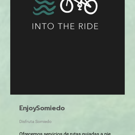
EnjoySomiedo
Disfruta Somiedo
Ofrecemos servicios de rutas guiadas a pie,