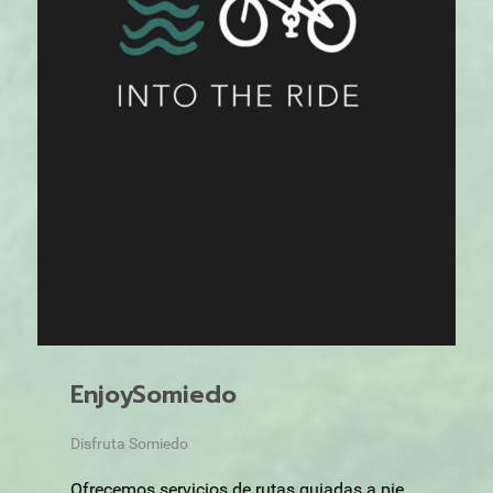
EnjoySomiedo
Disfruta Somiedo
Ofrecemos servicios de rutas guiadas a pie,