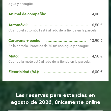
agua y desagüe.
Animal de compañía:
4,00 €
Automóvil:
6,50 €
Cuando el automóvil está al lado de la tienda en la parcela.
Caravana + coche:
13,90 €
En la parcela. Parcelas de 70 m² con agua y desagüe.
Moto:
4,50 €
Cuando la moto está al lado de la tienda en la parcela.
Electricidad (9A):
6,00 €
Las reservas para estancias en
agosto de 2026, únicamente online